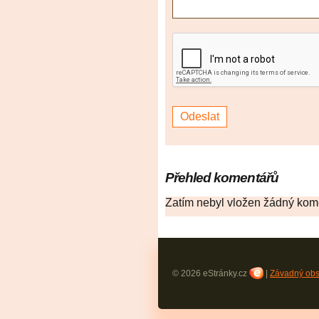
Přehled komentářů
Zatím nebyl vložen žádný kom
© 2026 eStránky.cz
|
Závadný ob