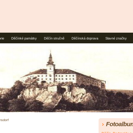
rie
Děčínké památky
Děčín stručně
Děčínská doprava
Slavné značky
rnsdorf
Fotoalbu