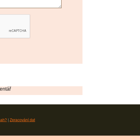
entář
sah?
|
Zpracování dat