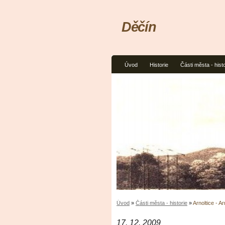
Děčín
Úvod
Historie
Části města - histo
Úvod
»
Části města - historie
»
Arnoltice - A
17. 12. 2009