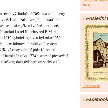
Děčín, Podmokly a 
Znaky
m
severovýchodně od
Děčína
a 4 kilometry
Poslední 
hovině. Kolonizační ves připomínaná roku
é usedlosti v přízemí zděné a roubené,
ě barokní kostel Nanebevzetí P. Marie
ku 1910 vyhořel, opraven byl roku 1959,
; kolem hřbitova ohradní zeď se třemi
řížové cesty z druhé půle 18. století.
dně barokní z roku 1774 a secesně přestavěná
u a soškou; další dvě barokní sochy z 18.
Děčín a okolí
Faceboo