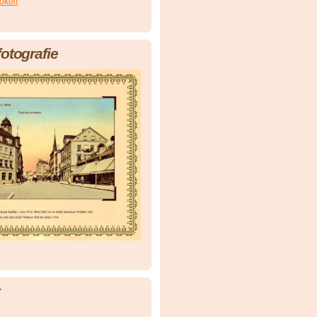
okolí
fotografie
k