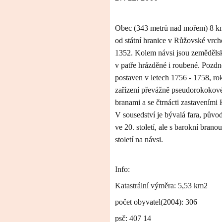
Obec (
343 metrů
nad mořem) 8
k
od státní hranice v Růžovské vrc
1352. Kolem návsi jsou zemědělsk
v patře hrázděné i roubené. Pozdn
postaven v letech 1756 - 1758, ro
zařízení převážně pseudorokokové
branami a se čtrnácti zastaveními K
V sousedství je bývalá fara, půvo
ve 20. století, ale s barokní brano
století na návsi.
Info:
Katastrální výměra: 5,53 km2
počet obyvatel(2004): 306
psč: 407 14