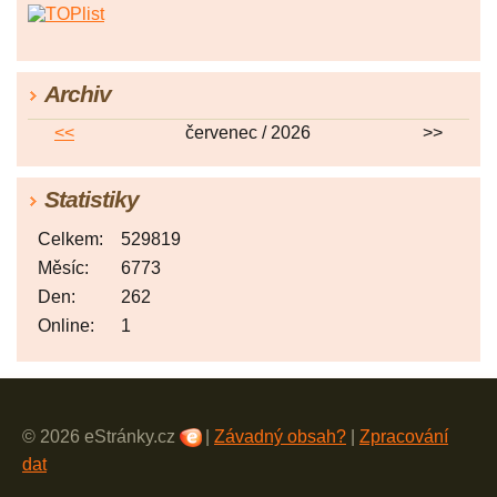
Archiv
<<
červenec / 2026
>>
Statistiky
Celkem:
529819
Měsíc:
6773
Den:
262
Online:
1
© 2026 eStránky.cz
|
Závadný obsah?
|
Zpracování
dat