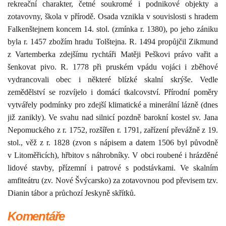
rekreační charakter, četné soukromé i podnikové objekty a
zotavovny, škola v přírodě. Osada vznikla v souvislosti s hradem
Falkenštejnem koncem 14. stol. (zmínka r. 1380), po jeho zániku
byla r. 1457 zbožím hradu Tolštejna. R. 1494 propůjčil Zikmund
z Vartemberka zdejšímu rychtáři Matěji Peškovi právo vařit a
šenkovat pivo. R. 1778 při pruském vpádu vojáci i zběhové
vydrancovali obec i některé blízké skalní skrýše. Vedle
zemědělství se rozvíjelo i domácí tkalcovství. Přírodní poměry
vytvářely podmínky pro zdejší klimatické a minerální lázně (dnes
již zanikly). Ve svahu nad silnicí pozdně barokní kostel sv. Jana
Nepomuckého z r. 1752, rozšířen r. 1791, zařízení převážně z 19.
stol., věž z r. 1828 (zvon s nápisem a datem 1506 byl původně
v Litoměřicích), hřbitov s náhrobníky. V obci roubené i hrázděné
lidové stavby, přízemní i patrové s podstávkami. Ve skalním
amfiteátru (zv. Nové Švýcarsko) za zotavovnou pod převisem tzv.
Dianin tábor a průchozí Jeskyně skřítků.
Komentáře