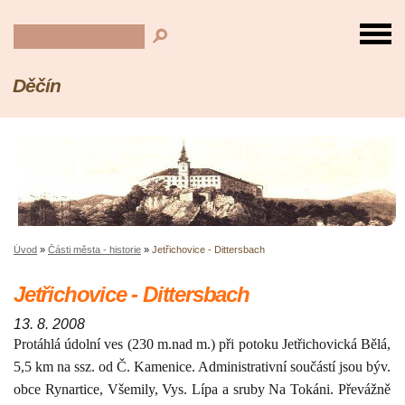
Děčín
Úvod
»
Části města - historie
»
Jetřichovice - Dittersbach
Jetřichovice - Dittersbach
13. 8. 2008
Protáhlá údolní ves (
230 m
.nad m.) při potoku Jetřichovická Bělá,
5,5 km
na ssz. od Č. Kamenice. Administrativní součástí jsou býv.
obce Rynartice, Všemily, Vys. Lípa a sruby Na Tokáni. Převážně