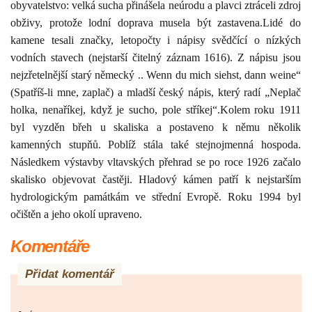
obyvatelstvo: velká sucha přinášela neúrodu a plavci ztráceli zdroj
obživy, protože lodní doprava musela být zastavena.Lidé do
kamene tesali značky, letopočty i nápisy svědčící o nízkých
vodních stavech (nejstarší čitelný záznam 1616). Z nápisu jsou
nejzřetelnější starý německý .. Wenn du mich siehst, dann weine“
(Spatříš-li mne, zaplač) a mladší český nápis, který radí „Neplač
holka, nenaříkej, když je sucho, pole stříkej“.Kolem roku 1911
byl vyzděn břeh u skaliska a postaveno k němu několik
kamenných stupňů. Poblíž stála také stejnojmenná hospoda.
Následkem výstavby vltavských přehrad se po roce 1926 začalo
skalisko objevovat častěji. Hladový kámen patří k nejstarším
hydrologickým památkám ve střední Evropě. Roku 1994 byl
očištěn a jeho okolí upraveno.
Komentáře
Přidat komentář