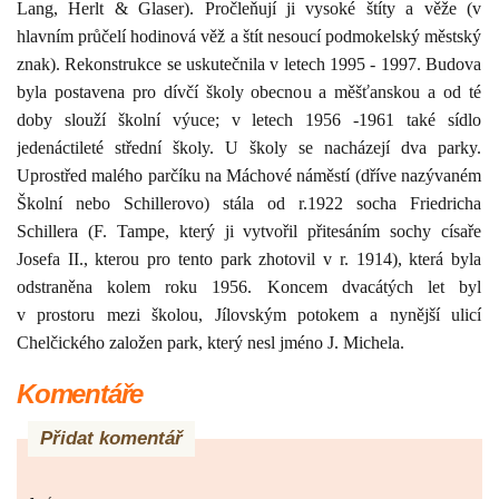
Lang, Herlt & Glaser). Pročleňují ji vysoké štíty a věže (v
hlavním průčelí hodinová věž a štít nesoucí podmokelský městský
znak). Rekonstrukce se uskutečnila v letech 1995 - 1997.
Budova
byla postavena pro dívčí školy obecnou a měšťanskou a od té
doby slouží školní výuce; v letech 1956 -1961 také sídlo
jedenáctileté střední školy. U školy se nacházejí dva parky.
Uprostřed malého parčíku na Máchové náměstí (dříve nazývaném
Školní nebo Schillerovo) stála od r.1922 socha Friedricha
Schillera (F. Tampe, který ji vytvořil přitesáním sochy císaře
Josefa II., kterou pro tento park zhotovil v r. 1914), která byla
odstraněna kolem roku 1956. Koncem dvacátých let byl
v prostoru mezi školou,
Jílovským potokem a nynější ulicí
Chelčického založen park, který nesl jméno J. Michela.
Komentáře
Přidat komentář