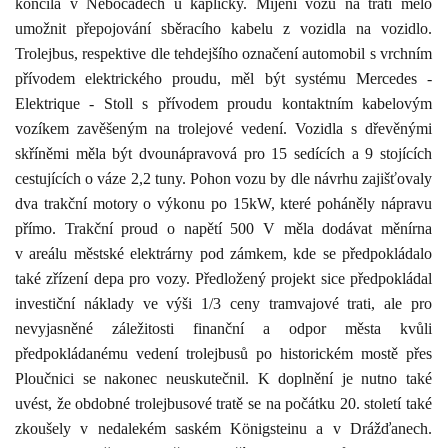
končila v Nebočadech u kapličky. Míjení vozů na trati mělo
umožnit přepojování sběracího kabelu z vozidla na vozidlo.
Trolejbus, respektive dle tehdejšího označení automobil s vrchním
přívodem elektrického proudu, měl být systému Mercedes -
Elektrique - Stoll s přívodem proudu kontaktním kabelovým
vozíkem zavěšeným na trolejové vedení. Vozidla s dřevěnými
skříněmi měla být dvounápravová pro 15 sedících a 9 stojících
cestujících o váze 2,2 tuny. Pohon vozu by dle návrhu zajišťovaly
dva trakční motory o výkonu po 15kW, které poháněly nápravu
přímo. Trakční proud o napětí 500 V měla dodávat měnírna
v areálu městské elektrárny pod zámkem, kde se předpokládalo
také zřízení depa pro vozy. Předložený projekt sice předpokládal
investiční náklady ve výši 1/3 ceny tramvajové trati, ale pro
nevyjasněné záležitosti finanční a odpor města kvůli
předpokládanému vedení trolejbusů po historickém mostě přes
Ploučnici se nakonec neuskutečnil. K doplnění je nutno také
uvést, že obdobné trolejbusové tratě se na počátku 20. století také
zkoušely v nedalekém saském Königsteinu a v Drážďanech.