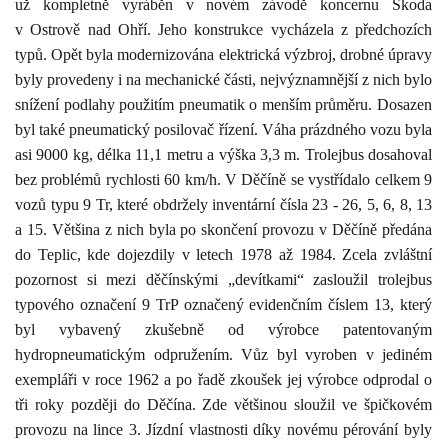
už kompletně vyráběn v novém závodě koncernu Škoda
v Ostrově nad Ohří. Jeho konstrukce vycházela z předchozích
typů. Opět byla modernizována elektrická výzbroj, drobné úpravy
byly provedeny i na mechanické části, nejvýznamnější z nich bylo
snížení podlahy použitím pneumatik o menším průměru. Dosazen
byl také pneumatický posilovač řízení. Váha prázdného vozu byla
asi
9000 kg
, délka
11,1 metru
a výška
3,3 m
. Trolejbus dosahoval
bez problémů rychlosti
60 km/h
. V Děčíně se vystřídalo celkem 9
vozů typu 9 Tr, které obdržely inventární čísla 23 - 26, 5, 6, 8,
13
a
15. Většina z nich byla po skončení provozu v Děčíně předána
do Teplic, kde dojezdily v letech 1978 až 1984. Zcela zvláštní
pozornost si mezi děčínskými „devítkami“ zasloužil trolejbus
typového označení 9 TrP označený evidenčním číslem 13, který
byl vybavený zkušebně od výrobce patentovaným
hydropneumatickým odpružením. Vůz byl vyroben v jediném
exempláři v roce
1962 a
po řadě zkoušek jej výrobce odprodal o
tři roky později do Děčína. Zde většinou sloužil ve špičkovém
provozu na lince 3. Jízdní vlastnosti díky novému pérování byly