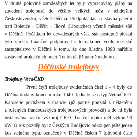
V druhé polovině osmdesátých let byly vypracovány plány na
zavedení trolejbusů do většiny velkých měst v tehdejším
Československu, včetně Děčína. Předpokládala se stavba páteřní
trati Boletice - Děčín - Jílové (Libouchec) včetně městské sítě
v Děčíně. Počátkem let devadesátých však stát postupně přestal
tyto záměry finančně podporovat a to nakonec vedlo městské
zastupitelstvo v Děčíně k tomu, že dne 8.ledna 1993 nařídilo
zastavení projekčních prací. Tentokrát již patrně nadobro...
Děčínské trolejbusy
Trolejbusy Vetra/ČKD
První čtyři trolejbusy evidenčních čísel 1 - 4 byly do
Děčína dodány koncem roku 1949. Jednalo se o typ Vetra/ČKD.
Karoserie pocházela z Francie (již patrně použitá z některého
z rušených francouzských trolejbusových provozů) a do ní byla
instalována trakční výzbroj ČKD. Trakční motor měl výkon 90
kW. O rok později byl z Českých Budějovic odkoupen ještě jeden
kus stejného typu, označený v Děčíně číslem 7 (původní číslo