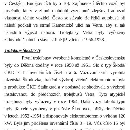
v Českých Budějovicích bylo 10). Zajímavostí těchto vozů byl
písečník, který v zimním období významně zlepšoval adhezní
vlastnosti těchto vozidel. Často se stávalo, že řidiči autobusů při
náledí počkali ve strmé Kamenické ulici na Vetru, aby si tak
usnadnili výjezd nahoru. Trolejbusy Vetra byly vyřazeny
z důvodu špatného stavu skříně již v letech 1956-1958.
Trolejbusy Škoda 7Tr
První trolejbusy vyrobené kompletně v Československu
byly do Děčína dodány v roce 1950 až 1951. Šlo o typ Škoda/
ČKD 7 Tr inventárních čísel
5 a
6. Vozovou skříň vyrobila
plzeňská Škodovka, trakční výzbroj včetně elektromotoru byla
z produkce ČKD Stalingrad a v podstatě se shodovala s výzbrojí
instalovanou do předchozích trolejbusů Vetra. Tyto atypické
trolejbusy byly vyřazeny v roce 1964. Další vozy tohoto typu
byly již celé vyrobeny v plzeňské Škodovce, přišly do Děčína
v letech 1952
-1954 a
disponovaly elektromotorem o výkonu 120
kW. Byla jim přidělena inventární čísla 8 - 19. Vůz číslo 16 byl