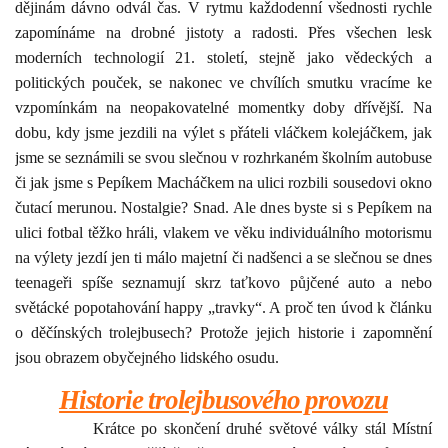
dějinám dávno odvál čas. V rytmu každodenní všednosti rychle
zapomínáme na drobné jistoty a radosti. Přes všechen lesk
moderních technologií 21. století, stejně jako vědeckých a
politických pouček, se nakonec ve chvílích smutku vracíme ke
vzpomínkám na neopakovatelné momentky doby dřívější. Na
dobu, kdy jsme jezdili na výlet s přáteli vláčkem kolejáčkem, jak
jsme se seznámili se svou slečnou v rozhrkaném školním autobuse
či jak jsme s Pepíkem Macháčkem na ulici rozbili sousedovi okno
čutací merunou. Nostalgie? Snad. Ale dnes byste si s Pepíkem na
ulici fotbal těžko hráli, vlakem ve věku individuálního motorismu
na výlety jezdí jen ti málo majetní či nadšenci a se slečnou se dnes
teenageři spíše seznamují skrz taťkovo půjčené auto a nebo
světácké popotahování happy „travky“. A proč ten úvod k článku
o děčínských trolejbusech? Protože jejich historie i zapomnění
jsou obrazem obyčejného lidského osudu.
Historie trolejbusového provozu
Krátce po skončení druhé světové války stál Místní