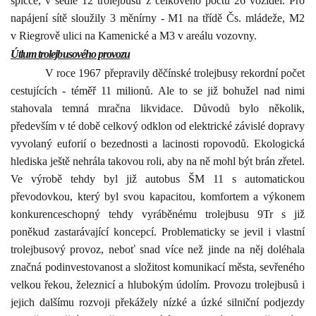
špičce, v sedle 12 trolejbusů z celkového počtu 26 vozidel. Pro
napájení sítě sloužily 3 měnírny - M1 na třídě Čs. mládeže, M2
v Riegrově ulici na Kamenické a M3 v areálu vozovny.
Útlum trolejbusového provozu
V roce 1967 přepravily děčínské trolejbusy rekordní počet
cestujících - téměř 11 milionů. Ale to se již bohužel nad nimi
stahovala temná mračna likvidace. Důvodů bylo několik,
především v té době celkový odklon od elektrické závislé dopravy
vyvolaný euforií o bezednosti a lacinosti ropovodů. Ekologická
hlediska ještě nehrála takovou roli, aby na ně mohl být brán zřetel.
Ve výrobě tehdy byl již autobus ŠM 11 s automatickou
převodovkou, který byl svou kapacitou, komfortem a výkonem
konkurenceschopný tehdy vyráběnému trolejbusu 9Tr s již
poněkud zastarávající koncepcí. Problematicky se jevil i vlastní
trolejbusový provoz, neboť snad více než jinde na něj doléhala
značná podinvestovanost a složitost komunikací města, sevřeného
velkou řekou, železnicí a hlubokým údolím. Provozu trolejbusů i
jejich dalšímu rozvoji překážely nízké a úzké silniční podjezdy