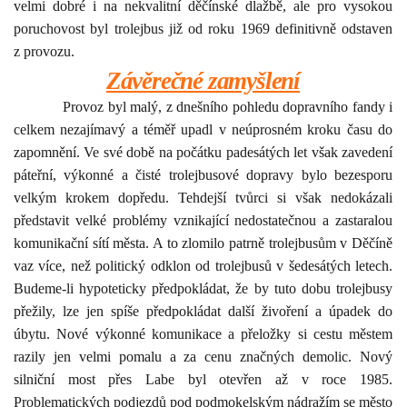
velmi dobré i na nekvalitní děčínské dlažbě, ale pro vysokou
poruchovost byl trolejbus již od roku 1969 definitivně odstaven
z provozu.
Závěrečné zamyšlení
Provoz byl malý, z dnešního pohledu dopravního fandy i
celkem nezajímavý a téměř upadl v neúprosném kroku času do
zapomnění. Ve své době na počátku padesátých let však zavedení
páteřní, výkonné a čisté trolejbusové dopravy bylo bezesporu
velkým krokem dopředu. Tehdejší tvůrci si však nedokázali
představit velké problémy vznikající nedostatečnou a zastaralou
komunikační sítí města. A to zlomilo patrně trolejbusům v Děčíně
vaz více, než politický odklon od trolejbusů v šedesátých letech.
Budeme-li hypoteticky předpokládat, že by tuto dobu trolejbusy
přežily, lze jen spíše předpokládat další živoření a úpadek do
úbytu. Nové výkonné komunikace a přeložky si cestu městem
razily jen velmi pomalu a za cenu značných demolic. Nový
silniční most přes Labe byl otevřen až v roce 1985.
Problematických podjezdů pod podmokelským nádražím se město