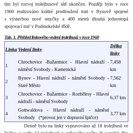
tím byl rozvoj trolejbusové sítě ukončen. Později bylo v roce
1960 realizováno krátké prodloužení trati v Bynově spojené
s výstavbou nové smyčky a
400 metrů
dlouhá jednostopá
spojovací trať v Podmokelské třídě.
Tab. 1. Přehled linkového vedení trolejbusů v roce 1960
Délka
Linka
Vedení linky
linky
Chrochovice
-Bažantnice - Hlavní nádraží -
7,458
1
náměstí Svobody -
Kamenická
km
Bynov
- Hlavní nádraží - náměstí Svobody -
7,562
2
Staré Město
km
Chrochovice
- Bažantnice - Rozbělesy - Hlavní
3
6,37 km
nádraží -
náměstí Svobody
Gottwaldova
- Hlavní nádraží -
náměstí
4
3,77 km
Svobody
(*provoz jen v dopravní špičce)
Denně bylo na linky vypravováno až 18 trolejbusů ve