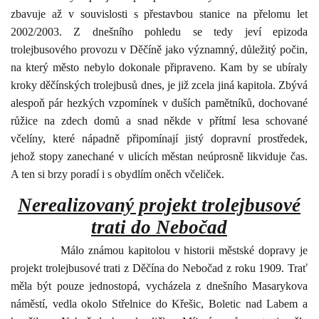
zbavuje až v souvislosti s přestavbou stanice na přelomu let
2002/2003. Z dnešního pohledu se tedy jeví epizoda
trolejbusového provozu v Děčíně jako významný, důležitý počin,
na který město nebylo dokonale připraveno. Kam by se ubíraly
kroky děčínských trolejbusů dnes, je již zcela jiná kapitola. Zbývá
alespoň pár hezkých vzpomínek v duších pamětníků, dochované
růžice na zdech domů a snad někde v přítmí lesa schované
včelíny, které nápadně připomínají jistý dopravní prostředek,
jehož stopy zanechané v ulicích městan neúprosně likviduje čas.
A ten si brzy poradí i s obydlím oněch včeliček.
Nerealizovaný projekt trolejbusové
trati do Nebočad
Málo známou kapitolou v historii městské dopravy je
projekt trolejbusové trati z Děčína do Nebočad z roku 1909. Trať
měla být pouze jednostopá, vycházela z dnešního Masarykova
náměstí, vedla okolo Střelnice do Křešic, Boletic nad Labem a