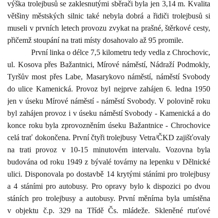
výška trolejbusů se zaklesnutými sběrači byla jen
3,14 m
. Kvalita
většiny městských silnic také nebyla dobrá a řidiči trolejbusů si
museli v prvních letech provozu zvykat na prašné, štěrkové cesty,
přičemž stoupání na trati místy dosahovalo až 95 promile.
První linka o délce
7,5 kilometru
tedy vedla z Chrochovic,
ul. Kosova přes Bažantnici, Mírové náměstí, Nádraží Podmokly,
Tyršův most přes Labe, Masarykovo náměstí, náměstí Svobody
do ulice Kamenická. Provoz byl nejprve zahájen 6. ledna 1950
jen v úseku Mírové náměstí - náměstí Svobody. V polovině roku
byl zahájen provoz i v úseku náměstí Svobody - Kamenická a do
konce roku byla zprovozněním úseku Bažantnice - Chrochovice
celá trať dokončena. První čtyři trolejbusy Vetra/ČKD zajišťovaly
na trati provoz v 10-15 minutovém intervalu. Vozovna byla
budována od roku 1949 z bývalé továrny na lepenku v Dělnické
ulici. Disponovala po dostavbě 14 krytými stáními pro trolejbusy
a 4 stáními pro autobusy. Pro opravy bylo k dispozici po dvou
stáních pro trolejbusy a autobusy. První měnírna byla umístěna
v objektu č.p. 329 na Třídě Čs. mládeže. Skleněné rtuťové