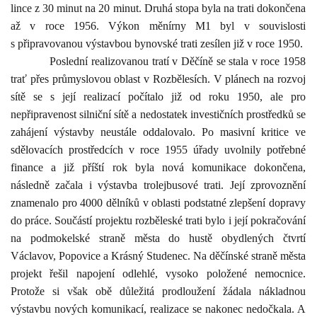
lince z 30 minut na 20 minut. Druhá stopa byla na trati dokončena
až v roce 1956. Výkon měnírny M1 byl v souvislosti
s připravovanou výstavbou bynovské trati zesílen již v roce 1950.
Poslední realizovanou tratí v Děčíně se stala v roce 1958
trať přes průmyslovou oblast v Rozbělesích. V plánech na rozvoj
sítě se s její realizací počítalo již od roku 1950, ale pro
nepřipravenost silniční sítě a nedostatek investičních prostředků se
zahájení výstavby neustále oddalovalo. Po masivní kritice ve
sdělovacích prostředcích v roce 1955 úřady uvolnily potřebné
finance a již příští rok byla nová komunikace dokončena,
následně začala i výstavba trolejbusové trati. Její zprovoznění
znamenalo pro 4000 dělníků v oblasti podstatné zlepšení dopravy
do práce. Součástí projektu rozběleské trati bylo i její pokračování
na podmokelské straně města do hustě obydlených čtvrtí
Václavov, Popovice a Krásný Studenec. Na děčínské straně města
projekt řešil napojení odlehlé, vysoko položené nemocnice.
Protože si však obě důležitá prodloužení žádala nákladnou
výstavbu nových komunikací, realizace se nakonec nedočkala. A