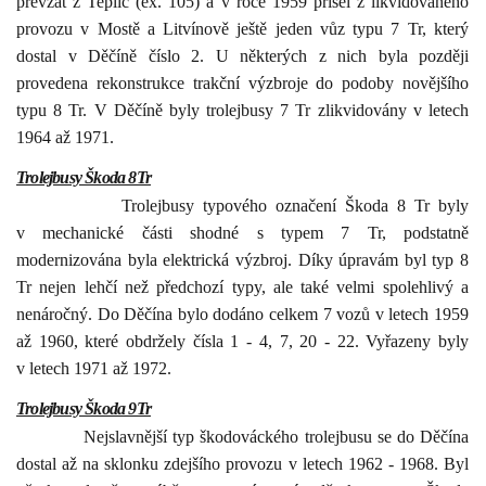
převzat z Teplic (ex. 105) a v roce 1959 přišel z likvidovaného
provozu v Mostě a Litvínově ještě jeden vůz typu 7 Tr, který
dostal v Děčíně číslo 2. U některých z nich byla později
provedena rekonstrukce trakční výzbroje do podoby novějšího
typu 8 Tr. V Děčíně byly trolejbusy 7 Tr zlikvidovány v letech
1964 až 1971.
Trolejbusy Škoda 8Tr
Trolejbusy typového označení Škoda 8 Tr byly
v mechanické části shodné s typem 7 Tr, podstatně
modernizována byla elektrická výzbroj. Díky úpravám byl typ 8
Tr nejen lehčí než předchozí typy, ale také velmi spolehlivý a
nenáročný. Do Děčína bylo dodáno celkem 7 vozů v letech 1959
až 1960, které obdržely čísla 1 - 4, 7, 20 - 22. Vyřazeny byly
v letech 1971 až 1972.
Trolejbusy Škoda 9Tr
Nejslavnější typ škodováckého trolejbusu se do Děčína
dostal až na sklonku zdejšího provozu v letech 1962 - 1968. Byl