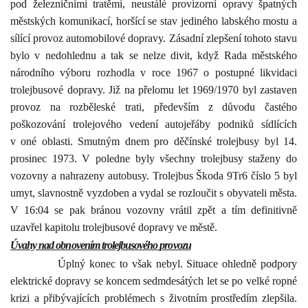
pod železničními tratěmi, neustálé provizorní opravy špatných
městských komunikací, horšící se stav jediného labského mostu a
sílící provoz automobilové dopravy. Zásadní zlepšení tohoto stavu
bylo v nedohlednu a tak se nelze divit, když Rada městského
národního výboru rozhodla v roce 1967 o postupné likvidaci
trolejbusové dopravy. Již na přelomu let 1969/1970 byl zastaven
provoz na rozběleské trati, především z důvodu častého
poškozování trolejového vedení autojeřáby podniků sídlících
v oné oblasti. Smutným dnem pro děčínské trolejbusy byl 14.
prosinec 1973. V poledne byly všechny trolejbusy staženy do
vozovny a nahrazeny autobusy. Trolejbus Škoda 9Tr6 číslo 5 byl
umyt, slavnostně vyzdoben a vydal se rozloučit s obyvateli města.
V 16:04 se pak bránou vozovny vrátil zpět a tím definitivně
uzavřel kapitolu trolejbusové dopravy ve městě.
Úvahy nad obnovením trolejbusového provozu
Úplný konec to však nebyl. Situace ohledně podpory
elektrické dopravy se koncem sedmdesátých let se po velké ropné
krizi a přibývajících problémech s životním prostředím zlepšila.