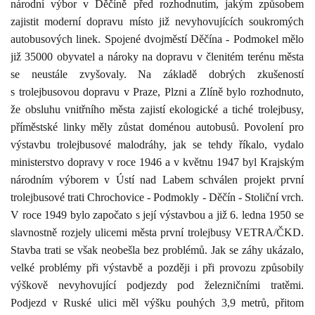
národní výbor v Děčíně před rozhodnutím, jakým způsobem
zajistit moderní dopravu místo již nevyhovujících soukromých
autobusových linek. Spojené dvojměstí Děčína - Podmokel mělo
již 35000 obyvatel a nároky na dopravu v členitém terénu města
se neustále zvyšovaly. Na základě dobrých zkušeností
s trolejbusovou dopravu v Praze, Plzni a Zlíně bylo rozhodnuto,
že obsluhu vnitřního města zajistí ekologické a tiché trolejbusy,
příměstské linky měly zůstat doménou autobusů. Povolení pro
výstavbu trolejbusové malodráhy, jak se tehdy říkalo, vydalo
ministerstvo dopravy v roce
1946 a
v květnu 1947 byl Krajským
národním výborem v Ústí nad Labem schválen projekt první
trolejbusové trati Chrochovice - Podmokly - Děčín - Stoliční vrch.
V roce 1949 bylo započato s její výstavbou a již 6. ledna 1950 se
slavnostně rozjely ulicemi města první trolejbusy VETRA/ČKD.
Stavba trati se však neobešla bez problémů. Jak se záhy ukázalo,
velké problémy při výstavbě a později i při provozu způsobily
výškově nevyhovující podjezdy pod železničními tratěmi.
Podjezd v Ruské ulici měl výšku pouhých
3,9 metrů
, přitom