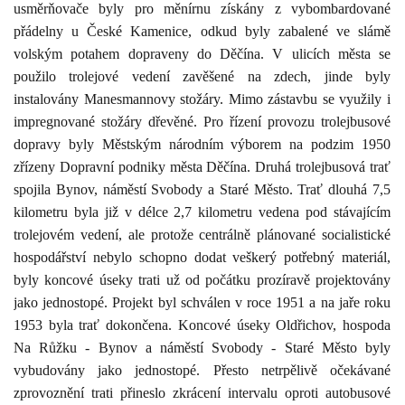
usměrňovače byly pro měnírnu získány z vybombardované
přádelny u České Kamenice, odkud byly zabalené ve slámě
volským potahem dopraveny do Děčína. V ulicích města se
použilo trolejové vedení zavěšené na zdech, jinde byly
instalovány Manesmannovy stožáry. Mimo zástavbu se využily i
impregnované stožáry dřevěné. Pro řízení provozu trolejbusové
dopravy byly Městským národním výborem na podzim 1950
zřízeny Dopravní podniky města Děčína. Druhá trolejbusová trať
spojila Bynov, náměstí Svobody a Staré Město. Trať dlouhá
7,5
kilometru
byla již v délce
2,7 kilometru
vedena pod stávajícím
trolejovém vedení, ale protože centrálně plánované socialistické
hospodářství nebylo schopno dodat veškerý potřebný materiál,
byly koncové úseky trati už od počátku prozíravě projektovány
jako jednostopé. Projekt byl schválen v roce
1951 a
na jaře roku
1953 byla trať dokončena. Koncové úseky Oldřichov, hospoda
Na Růžku - Bynov a náměstí Svobody - Staré Město byly
vybudovány jako jednostopé. Přesto netrpělivě očekávané
zprovoznění trati přineslo zkrácení intervalu oproti autobusové