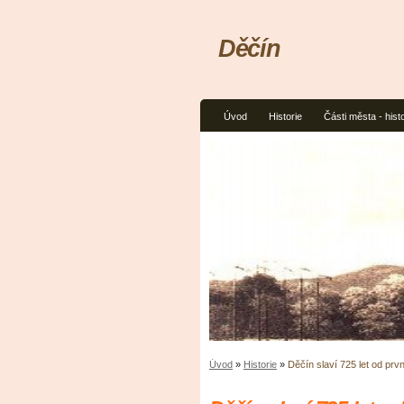
Děčín
Úvod
Historie
Části města - histo
Úvod
»
Historie
»
Děčín slaví 725 let od pr