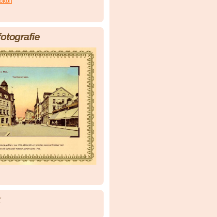
okolí
fotografie
k