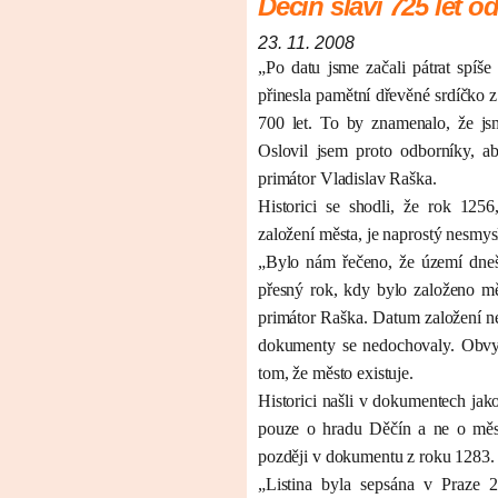
Děčín slaví 725 let 
23. 11. 2008
„Po datu jsme začali pátrat spíš
přinesla pamětní dřevěné srdíčko z
700 let. To by znamenalo, že jsm
Oslovil jsem proto odborníky, ab
primátor Vladislav Raška.
Historici se shodli, že rok 125
založení města, je naprostý nesmys
„Bylo nám řečeno, že území dneš
přesný rok, kdy bylo založeno mě
primátor Raška. Datum založení ne
dokumenty se nedochovaly. Obvyk
tom, že město existuje.
Historici našli v dokumentech jak
pouze o hradu Děčín a ne o měst
později v dokumentu z roku 1283.
„Listina byla sepsána v Praze 