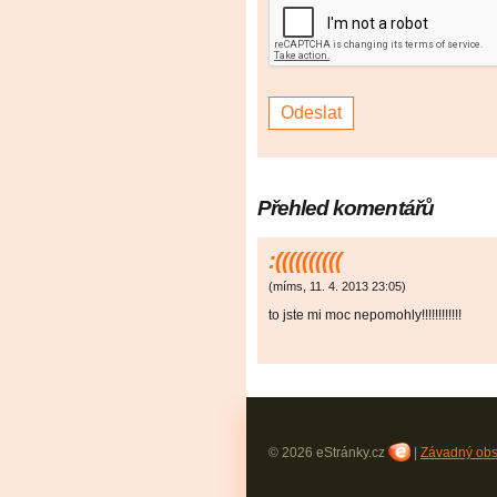
Přehled komentářů
:((((((((((
(
míms
,
11. 4. 2013
23:05
)
to jste mi moc nepomohly!!!!!!!!!!!!
© 2026 eStránky.cz
|
Závadný ob