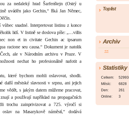
u za nedaleký hrad Šarfenštejn (Ostrý u
Toplist
istině uváděn jako Gechin,“ říká Jan Němec,
Děčín.
 vůbec snadné. Interpretovat listinu z konce
ěkolik lidí. V listině se doslova píše: „…villis
nec non et in civitate Gechin ac ipsarum
Archiv
liqua racione seu causa.“ Dokument je natolik
<<
u Čech, ale v Národním archivu v Praze. V
ožnosti nechat ho profesionálně nafotit a
Statistiky
atu, které bychom mohli oslavovat, shodli.
Celkem:
52993
další městské slavnosti v srpnu, ani jejich
Měsíc:
6828
jsme vědět, s jakým datem můžeme pracovat,
Den:
261
Online:
3
znají a používají například na propagačních
li trochu zainprivizovat a 725. výročí si
 oslav na Masarykově náměstí,“ dodává