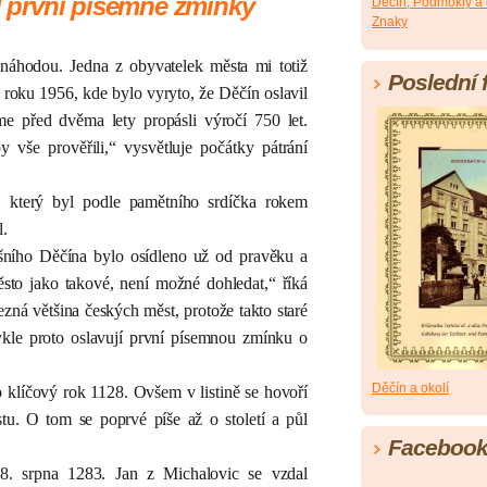
od první písemné zmínky
Děčín, Podmokly a 
Znaky
e náhodou. Jedna z obyvatelek města mi totiž
Poslední 
 roku 1956, kde bylo vyryto, že Děčín oslavil
e před dvěma lety propásli výročí 750 let.
y vše prověřili,“ vysvětluje počátky pátrání
6, který byl podle pamětního srdíčka rokem
l.
ního Děčína bylo osídleno už od pravěku a
sto jako takové, není možné dohledat,“ říká
zná většina českých měst, protože takto staré
le proto oslavují první písemnou zmínku o
Děčín a okolí
o klíčový rok 1128. Ovšem v listině se hovoří
u. O tom se poprvé píše až o století a půl
Faceboo
28. srpna 1283. Jan z Michalovic se vzdal