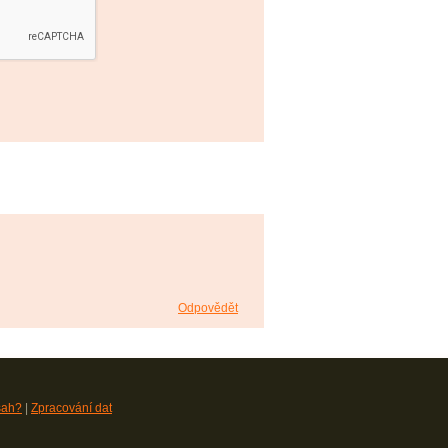
Odpovědět
sah?
|
Zpracování dat