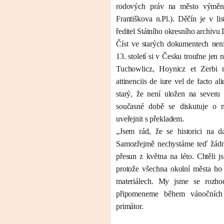
rodových práv na město výměno
Františkova n.Pl.). Děčín je v l
ředitel Státního okresního archivu 
Číst ve starých dokumentech není
13. století si v Česku troufne jen n
Tuchowlicz, Hoynicz et Zerbi 
attinenciis de iure vel de facto a
starý, že není uložen na sever
současné době se diskutuje o m
uveřejnit s překladem.
„Jsem rád, že se historici na d
Samozřejmě nechystáme teď žádné 
přesun z května na léto. Chtěli 
protože všechna okolní města ho 
materiálech. My jsme se rozhod
připomeneme během vánočních
primátor.