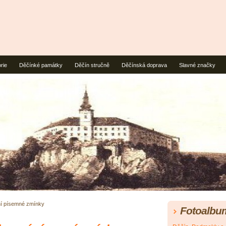
rie
Děčínké památky
Děčín stručně
Děčínská doprava
Slavné značky
vní písemné zmínky
Fotoalbu