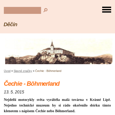
Děčín
Úvod
»
Slavné značky
»
Čechie - Böhmerland
Čechie - Böhmerland
13. 5. 2015
Nejdelší motocykly světa vyráběla malá továrna v Krásné Lípě.
Nejedno technické muzeum by si rádo okořenilo sbírku tímto
klenotem s nápisem Čechie nebo Böhmerland.