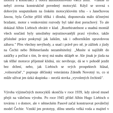
motorů a konstrukcí z oboru automobilového všech zemí.“ Vlastně to
nebyl zrovna konstrukčně povedený motocykl. Když se srovná s
dobovým souputníkem na českém motocyklovém trhu - s Janečkovou
Jawou, byla Čechie příliš těžká i dlouhá, disponovala málo účinnými
brzdami, motor s venkovními rozvody byl také dost poruchový. To ale
dokázal Albin Liebisch obrátit v klad. „Rozebiratelnost a snadná montáž
všech součástí byly umožněny nejrutinovanější praxí výrobce, takže
příslušné práce poskytují jak laikům, tak i odborníkům opravdovou
zábavu.“ Přes všechny nevýhody, a snad i právě pro ně, je zážitek z jízdy
na Čechii nebo Böhmerlandu nezaměnitelný. „Musíte si najíždět do
zatáčky a počítat s tím, že stroj má snahu sklápět se. Ale jinak je jízda na
tak těžké motorce příjemně klidná, nic nevibruje, dá se v pohodě jezdit
bez držení, nebo, jak Liebisch se svých prospektech hlásal,
‚volnoručně‘,“ popisuje děčínský veteránista Zdeněk Novotný to, co si
může užívat jen úzká skupinka – necelá stovka „vyvolených čechistů“.
Výroba výjimečných motocyklů skončila v roce 1939, kdy závod musel
přejít na válečnou výrobu. Po roce 1945 přišel Albin Hugo Liebisch o
továrnu i o domov, ale v německém Pasově začal konstruovat poválečný
model Čechie. Vznikl jen prototyp, dílnu smetla velká voda a majitel v