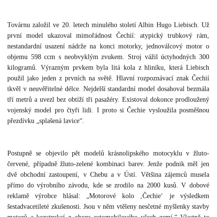
Továrnu založil ve 20. letech minulého století Albin Hugo Liebisch. Už
první model ukazoval mimořádnost Čechií: atypický trubkový rám,
nestandardní usazení nádrže na konci motorky, jednoválcový motor o
objemu 598 ccm s neobvyklým zvukem. Stroj vážil úctyhodných 300
kilogramů. Výrazným prvkem byla litá kola z hliníku, která Liebisch
použil jako jeden z prvních na světě. Hlavní rozpoznávací znak Čechií
tkvěl v neuvěřitelné délce. Nejdelší standardní model dosahoval bezmála
tří metrů a uvezl bez obtíží tři pasažéry. Existoval dokonce prodloužený
vojenský model pro čtyři lidi. I proto si Čechie vysloužila posměšnou
přezdívku „splašená lavice“.
Postupně se objevilo pět modelů krásnolipského motocyklu v žluto-
červené, případně žluto-zelené kombinaci barev. Jenže podnik měl jen
dvě obchodní zastoupení, v Chebu a v Ústí. Většina zájemců musela
přímo do výrobního závodu, kde se zrodilo na 2000 kusů. V dobové
reklamě výrobce hlásal: „Motorové kolo ‚Čechie‘ je výsledkem
šestadvacetileté zkušenosti. Jsou v něm vtěleny nesčetné myšlenky stavby