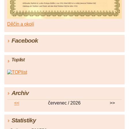
Děčín a okolí
Facebook
Toplist
Archiv
<<
červenec / 2026
>>
Statistiky