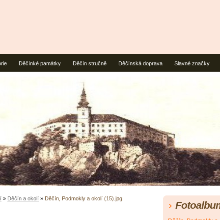
rie
Děčínké památky
Děčín stručně
Děčínská doprava
Slavné značky
í
»
Děčín a okolí
»
Děčín, Podmokly a okolí (15).jpg
Fotoalbu