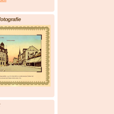
okolí
fotografie
k