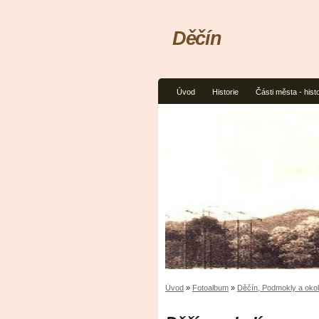
Děčín
Úvod
Historie
Části města - histo
Úvod
»
Fotoalbum
»
Děčín, Podmokly a okol