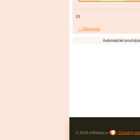
15
← Předchozí
Automatické procháze
© 2026 eStránky.cz
|
Závadný ob