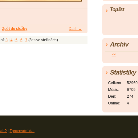
Toplist
Zpět do složky
Další →
ní:
3
|
4
|
5
|
6
|
7
(čas ve vteřinách)
Archiv
<<
Statistiky
Celkem:
52960
Měsíc:
6709
Den:
274
Online:
4
sah?
|
Zpracování dat