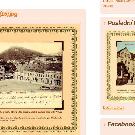
Děčín, Podmokly a 
Znaky
(15).jpg
Poslední 
Děčín a okolí
Faceboo