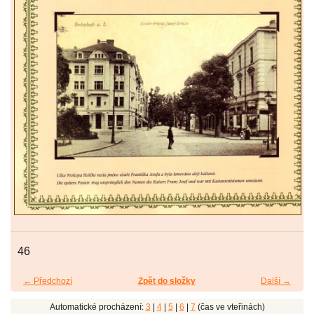
46
← Předchozí
Zpět do složky
Další →
Automatické procházení:
3
|
4
|
5
|
6
|
7
(čas ve vteřinách)