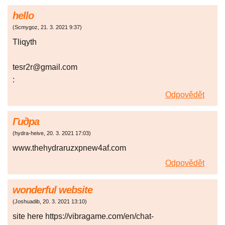
hello
(
Scmygoz
,
21. 3. 2021
9:37
)
Tliqyth
tesr2r@gmail.com
:
Odpovědět
Гидра
(
hydra-heive
,
20. 3. 2021
17:03
)
www.thehydraruzxpnew4af.com
Odpovědět
wonderful website
(
Joshuadib
,
20. 3. 2021
13:10
)
site here https://vibragame.com/en/chat-