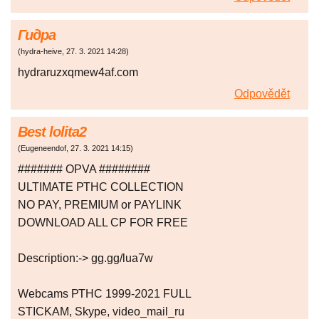
Гидра
(
hydra-heive
,
27. 3. 2021
14:28
)
hydraruzxqmew4af.com
Odpovědět
Best lolita2
(
Eugeneendof
,
27. 3. 2021
14:15
)
####### OPVA ########
ULTIMATE РТНС COLLECTION
NO PAY, PREMIUM or PAYLINK
DOWNLOAD ALL СР FOR FREE
Description:-> gg.gg/lua7w
Webcams РТНС 1999-2021 FULL
STICKAM, Skype, video_mail_ru