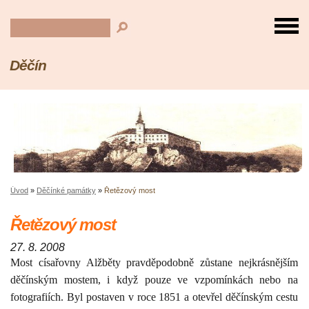
Děčín
Úvod
»
Děčínké památky
»
Řetězový most
Řetězový most
27. 8. 2008
Most císařovny Alžběty pravděpodobně zůstane nejkrásnějším
děčínským mostem, i když pouze ve vzpomínkách nebo na
fotografiích. Byl postaven v roce
1851 a
otevřel děčínským cestu