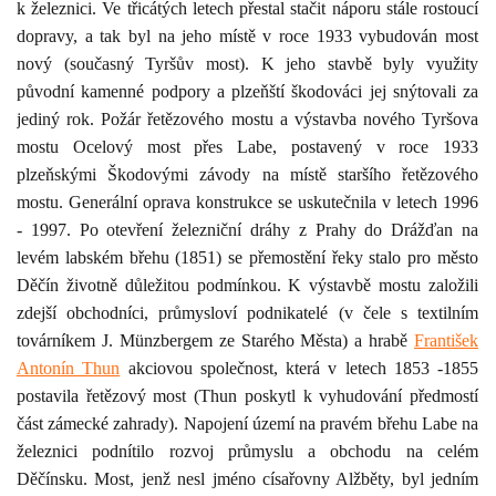
k železnici. Ve třicátých letech přestal stačit náporu stále rostoucí
dopravy, a tak byl na jeho místě v roce 1933 vybudován most
nový (současný Tyršův most). K jeho stavbě byly využity
původní kamenné podpory a plzeňští škodováci jej snýtovali za
jediný rok. Požár řetězového mostu a výstavba nového Tyršova
mostu Ocelový most přes Labe, postavený v roce 1933
plzeňskými Škodovými závody na místě staršího řetězového
mostu. Generální oprava konstrukce se uskutečnila v letech 1996
- 1997.
Po otevření železniční dráhy z Prahy do Drážďan na
levém labském břehu (1851) se přemostění řeky stalo pro město
Děčín životně důležitou podmínkou. K výstavbě mostu založili
zdejší obchodníci, průmysloví podnikatelé (v čele s textilním
továrníkem J. Münzbergem ze Starého Města) a hrabě
František
Antonín Thun
akciovou společnost, která v letech 1853 -1855
postavila řetězový most (Thun poskytl k vyhudování předmostí
část zámecké zahrady). Napojení území na pravém břehu Labe na
železnici podnítilo rozvoj
průmyslu a obchodu na celém
Děčínsku.
Most, jenž nesl jméno císařovny Alžběty, byl jedním