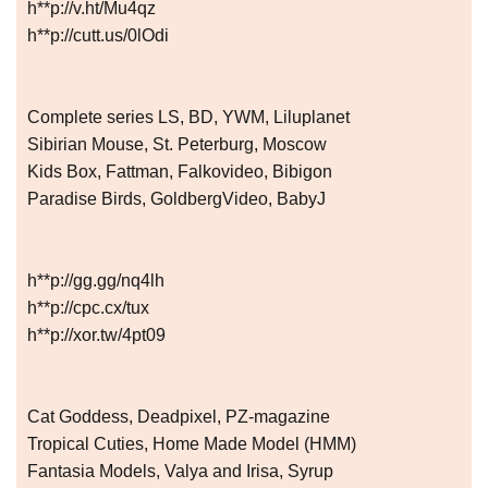
h**p://v.ht/Mu4qz
h**p://cutt.us/0lOdi
Complete series LS, BD, YWM, Liluplanet
Sibirian Mouse, St. Peterburg, Moscow
Kids Box, Fattman, Falkovideo, Bibigon
Paradise Birds, GoldbergVideo, BabyJ
h**p://gg.gg/nq4lh
h**p://cpc.cx/tux
h**p://xor.tw/4pt09
Cat Goddess, Deadpixel, PZ-magazine
Tropical Cuties, Home Made Model (HMM)
Fantasia Models, Valya and Irisa, Syrup