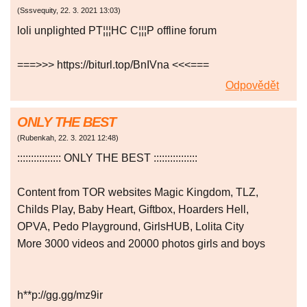
(
Sssvequity
,
22. 3. 2021
13:03
)
loli unplighted PT¦¦¦HC C¦¦¦P offline forum
===>>> https://biturl.top/BnIVna <<<===
Odpovědět
ONLY THE BEST
(
Rubenkah
,
22. 3. 2021
12:48
)
:::::::::::::::: ONLY THE BEST ::::::::::::::::
Content from TOR websites Magic Kingdom, TLZ,
Childs Play, Baby Heart, Giftbox, Hoarders Hell,
OPVA, Pedo Playground, GirlsHUB, Lolita City
More 3000 videos and 20000 photos girls and boys
h**p://gg.gg/mz9ir