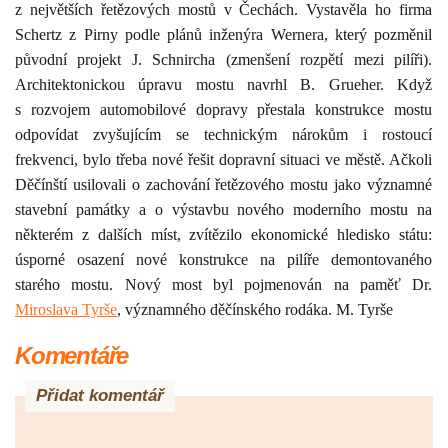
z největších řetězových mostů v Čechách. Vystavěla ho firma
Schertz z Pirny podle plánů inženýra Wernera, který pozměnil
původní projekt J. Schnircha (zmenšení rozpětí mezi pilíři).
Architektonickou úpravu mostu navrhl B. Grueher.
Když
s rozvojem automobilové dopravy přestala konstrukce mostu
odpovídat zvyšujícím se technickým nárokům i rostoucí
frekvenci, bylo třeba nové řešit dopravní situaci ve městě. Ačkoli
Děčínští usilovali o zachování řetězového mostu jako významné
stavební památky a o výstavbu nového moderního mostu na
některém z dalších míst, zvítězilo ekonomické hledisko státu:
úsporné osazení nové konstrukce na pilíře demontovaného
starého mostu. Nový most byl pojmenován na paměť Dr.
Miroslava Tyrše
, významného děčínského rodáka. M. Tyrše
Komentáře
Přidat komentář