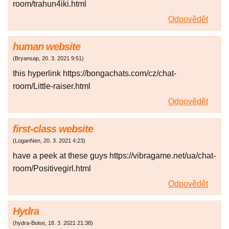
room/trahun4iki.html
Odpovědět
human website
(
Bryansap
,
20. 3. 2021
9:51
)
this hyperlink https://bongachats.com/cz/chat-
room/Little-raiser.html
Odpovědět
first-class website
(
LoganNen
,
20. 3. 2021
4:23
)
have a peek at these guys https://vibragame.net/ua/chat-
room/Positivegirl.html
Odpovědět
Hydra
(
hydra-Boise
,
18. 3. 2021
21:38
)