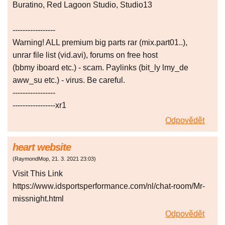
Buratino, Red Lagoon Studio, Studio13
-----------------
Warning! ALL premium big parts rar (mix.part01..),
unrar file list (vid.avi), forums on free host
(bbmy iboard etc.) - scam. Paylinks (bit_ly lmy_de
aww_su etc.) - virus. Be careful.
-----------------
-----------------xr1
Odpovědět
heart website
(
RaymondMop
,
21. 3. 2021
23:03
)
Visit This Link
https://www.idsportsperformance.com/nl/chat-room/Mr-
missnight.html
Odpovědět