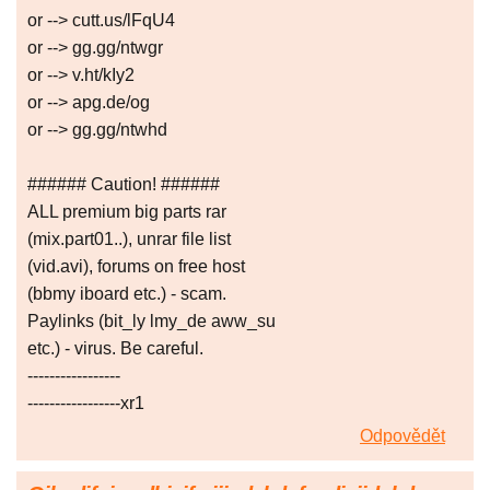
or --> cutt.us/lFqU4
or --> gg.gg/ntwgr
or --> v.ht/kIy2
or --> apg.de/og
or --> gg.gg/ntwhd
###### Caution! ######
ALL premium big parts rar
(mix.part01..), unrar file list
(vid.avi), forums on free host
(bbmy iboard etc.) - scam.
Paylinks (bit_ly lmy_de aww_su
etc.) - virus. Be careful.
-----------------
-----------------xr1
Odpovědět