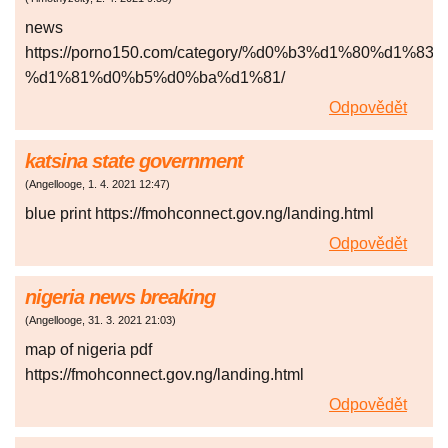
news
https://porno150.com/category/%d0%b3%d1%80%d1
%d1%81%d0%b5%d0%ba%d1%81/
Odpovědět
katsina state government
(
Angellooge
,
1. 4. 2021
12:47
)
blue print https://fmohconnect.gov.ng/landing.html
Odpovědět
nigeria news breaking
(
Angellooge
,
31. 3. 2021
21:03
)
map of nigeria pdf
https://fmohconnect.gov.ng/landing.html
Odpovědět