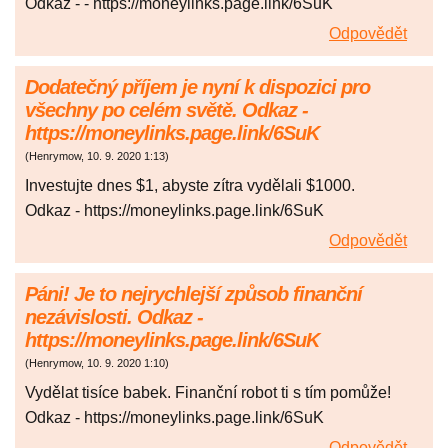
Odkaz - - https://moneylinks.page.link/6SuK
Odpovědět
Dodatečný příjem je nyní k dispozici pro
všechny po celém světě. Odkaz -
https://moneylinks.page.link/6SuK
(
Henrymow
,
10. 9. 2020
1:13
)
Investujte dnes $1, abyste zítra vydělali $1000.
Odkaz - https://moneylinks.page.link/6SuK
Odpovědět
Páni! Je to nejrychlejší způsob finanční
nezávislosti. Odkaz -
https://moneylinks.page.link/6SuK
(
Henrymow
,
10. 9. 2020
1:10
)
Vydělat tisíce babek. Finanční robot ti s tím pomůže!
Odkaz - https://moneylinks.page.link/6SuK
Odpovědět