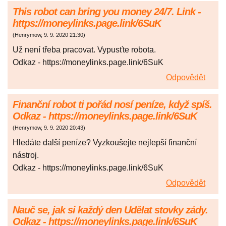
This robot can bring you money 24/7. Link -
https://moneylinks.page.link/6SuK
(
Henrymow
,
9. 9. 2020
21:30
)
Už není třeba pracovat. Vypusťte robota.
Odkaz - https://moneylinks.page.link/6SuK
Odpovědět
Finanční robot ti pořád nosí peníze, když spíš.
Odkaz - https://moneylinks.page.link/6SuK
(
Henrymow
,
9. 9. 2020
20:43
)
Hledáte další peníze? Vyzkoušejte nejlepší finanční
nástroj.
Odkaz - https://moneylinks.page.link/6SuK
Odpovědět
Nauč se, jak si každý den Udělat stovky zády.
Odkaz - https://moneylinks.page.link/6SuK