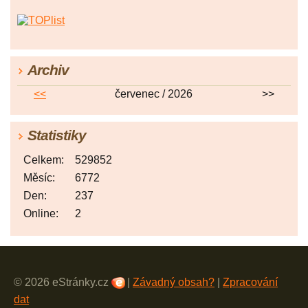
Archiv
<<
červenec / 2026
>>
Statistiky
Celkem:
529852
Měsíc:
6772
Den:
237
Online:
2
© 2026 eStránky.cz
|
Závadný obsah?
|
Zpracování
dat