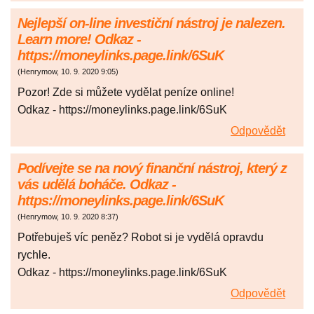
Nejlepší on-line investiční nástroj je nalezen.
Learn more! Odkaz -
https://moneylinks.page.link/6SuK
(
Henrymow
,
10. 9. 2020
9:05
)
Pozor! Zde si můžete vydělat peníze online!
Odkaz - https://moneylinks.page.link/6SuK
Odpovědět
Podívejte se na nový finanční nástroj, který z
vás udělá boháče. Odkaz -
https://moneylinks.page.link/6SuK
(
Henrymow
,
10. 9. 2020
8:37
)
Potřebuješ víc peněz? Robot si je vydělá opravdu
rychle.
Odkaz - https://moneylinks.page.link/6SuK
Odpovědět