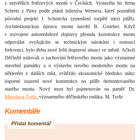
z největších řetězových mostů v Čechách. Vystavěla ho firma
Schertz z Pirny podle plánů inženýra Wernera, který pozměnil
původní projekt J. Schnircha (zmenšení rozpětí mezi pilíři).
Architektonickou úpravu mostu navrhl B. Grueher.
Když
s rozvojem automobilové dopravy přestala konstrukce mostu
odpovídat zvyšujícím se technickým nárokům i rostoucí
frekvenci, bylo třeba nové řešit dopravní situaci ve městě. Ačkoli
Děčínští usilovali o zachování řetězového mostu jako významné
stavební památky a o výstavbu nového moderního mostu na
některém z dalších míst, zvítězilo ekonomické hledisko státu:
úsporné osazení nové konstrukce na pilíře demontovaného
starého mostu. Nový most byl pojmenován na paměť Dr.
Miroslava Tyrše
, významného děčínského rodáka. M. Tyrše
Komentáře
Přidat komentář