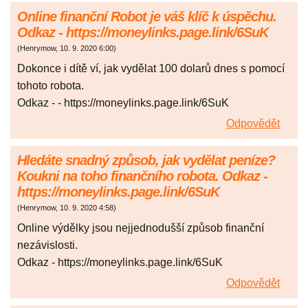
Online finanční Robot je váš klíč k úspěchu.
Odkaz - https://moneylinks.page.link/6SuK
(
Henrymow
,
10. 9. 2020
6:00
)
Dokonce i dítě ví, jak vydělat 100 dolarů dnes s pomocí
tohoto robota.
Odkaz - - https://moneylinks.page.link/6SuK
Odpovědět
Hledáte snadný způsob, jak vydělat peníze?
Koukni na toho finančního robota. Odkaz -
https://moneylinks.page.link/6SuK
(
Henrymow
,
10. 9. 2020
4:58
)
Online výdělky jsou nejjednodušší způsob finanční
nezávislosti.
Odkaz - https://moneylinks.page.link/6SuK
Odpovědět