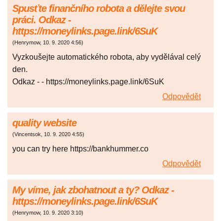
Spusťte finančního robota a dělejte svou
práci. Odkaz -
https://moneylinks.page.link/6SuK
(
Henrymow
,
10. 9. 2020
4:56
)
Vyzkoušejte automatického robota, aby vydělával celý
den.
Odkaz - - https://moneylinks.page.link/6SuK
Odpovědět
quality website
(
Vincentsok
,
10. 9. 2020
4:55
)
you can try here https://bankhummer.co
Odpovědět
My víme, jak zbohatnout a ty? Odkaz -
https://moneylinks.page.link/6SuK
(
Henrymow
,
10. 9. 2020
3:10
)