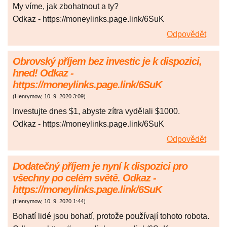
My víme, jak zbohatnout a ty?
Odkaz - https://moneylinks.page.link/6SuK
Odpovědět
Obrovský příjem bez investic je k dispozici,
hned! Odkaz -
https://moneylinks.page.link/6SuK
(
Henrymow
,
10. 9. 2020
3:09
)
Investujte dnes $1, abyste zítra vydělali $1000.
Odkaz - https://moneylinks.page.link/6SuK
Odpovědět
Dodatečný příjem je nyní k dispozici pro
všechny po celém světě. Odkaz -
https://moneylinks.page.link/6SuK
(
Henrymow
,
10. 9. 2020
1:44
)
Bohatí lidé jsou bohatí, protože používají tohoto robota.