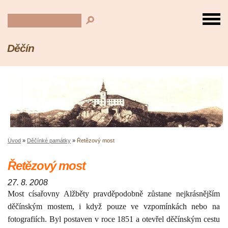
Děčín
Úvod
»
Děčínké památky
»
Řetězový most
Řetězový most
27. 8. 2008
Most císařovny Alžběty pravděpodobně zůstane nejkrásnějším
děčínským mostem, i když pouze ve vzpomínkách nebo na
fotografiích. Byl postaven v roce
1851 a
otevřel děčínským cestu