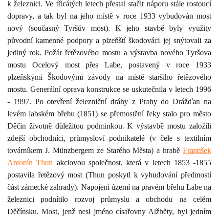
k železnici. Ve třicátých letech přestal stačit náporu stále rostoucí
dopravy, a tak byl na jeho místě v roce 1933 vybudován most
nový (současný Tyršův most). K jeho stavbě byly využity
původní kamenné podpory a plzeňští škodováci jej snýtovali za
jediný rok. Požár řetězového mostu a výstavba nového Tyršova
mostu Ocelový most přes Labe, postavený v roce 1933
plzeňskými Škodovými závody na místě staršího řetězového
mostu. Generální oprava konstrukce se uskutečnila v letech 1996
- 1997.
Po otevření železniční dráhy z Prahy do Drážďan na
levém labském břehu (1851) se přemostění řeky stalo pro město
Děčín životně důležitou podmínkou. K výstavbě mostu založili
zdejší obchodníci, průmysloví podnikatelé (v čele s textilním
továrníkem J. Münzbergem ze Starého Města) a hrabě
František
Antonín Thun
akciovou společnost, která v letech 1853 -1855
postavila řetězový most (Thun poskytl k vyhudování předmostí
část zámecké zahrady). Napojení území na pravém břehu Labe na
železnici podnítilo rozvoj
průmyslu a obchodu na celém
Děčínsku.
Most, jenž nesl jméno císařovny Alžběty, byl jedním