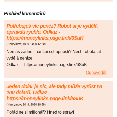
Přehled komentářů
Potřebuješ víc peněz? Robot si je vydělá
opravdu rychle. Odkaz -
https://moneylinks.page.link/6SuK
(
Henrymow
,
10. 9. 2020
12:20
)
Nemáš žádné finanční schopnosti? Nech robota, ať ti
vydělá peníze.
Odkaz - - https://moneylinks.page.link/6SuK
Odpovědět
Jeden dolar je nic, ale tady může vyrůst na
100 dolarů. Odkaz -
https://moneylinks.page.link/6SuK
(
Henrymow
,
10. 9. 2020
10:58
)
Pořád nejsi milionář? Hned to sprav!