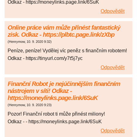
Odkaz - https://moneylinks.page.link/6SuK
Odpovědět
Online práce vám může přinést fantastický
zisk. Odkaz - https://plbtc.page.link/zXbp
(
Henrymow
,
10. 9. 2020
9:32
)
Peníze, peníze! Vydělej víc peněz s finančním robotem!
Odkaz - https://tinyurl.com/y7t5j7yc
Odpovědět
Finanční Robot je nejúčinnějším finančním
nástrojem v síti! Odkaz -
https://moneylinks.page.link/6SuK
(
Henrymow
,
10. 9. 2020
9:23
)
Pozor! Finanční robot ti může přinést miliony!
Odkaz - - https://moneylinks.page.link/6SuK
Odpovědět