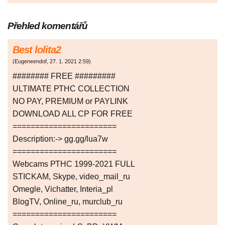
Přehled komentářů
Best lolita2
(
Eugeneendof
,
27. 1. 2021
2:59
)
######## FREE #########
ULTIMATE РТНС COLLECTION
NO PAY, PREMIUM or PAYLINK
DOWNLOAD ALL СР FOR FREE
=======================
Description:-> gg.gg/lua7w
=======================
Webcams РТНС 1999-2021 FULL
STICKAM, Skype, video_mail_ru
Omegle, Vichatter, Interia_pl
BlogTV, Online_ru, murclub_ru
=======================