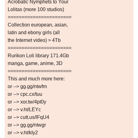
Acrobatic Nymрhеts to Your
Lоlitаs (more 100 studios)
=======================
Collection european, asian,
latin and ebony girls (all
the Internet video) > 4Tb
=======================
Rurikon Lоli library 171.4Gb
manga, game, anime, 3D
=======================
This and much more here:
or --> gg.gg/ntwfm
or --> cpc.cx/tuu
or --> xor.tw/4pt0y
or --> v.ht/LEYc
or --> cutt.us/lFqU4
or --> gg.gg/ntwgr
or --> v.ht/kIy2