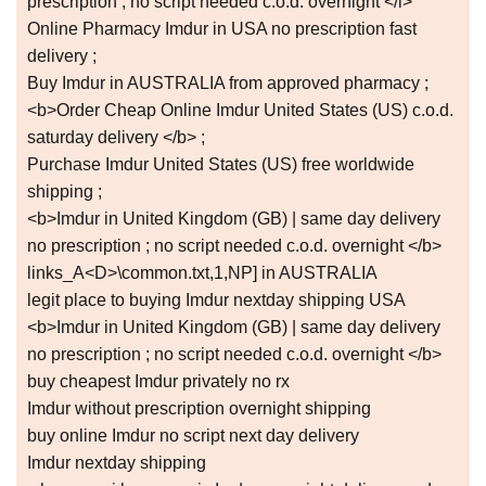
prescription ; no script needed c.o.d. overnight </i>
Online Pharmacy Imdur in USA no prescription fast
delivery ;
Buy Imdur in AUSTRALIA from approved pharmacy ;
<b>Order Cheap Online Imdur United States (US) c.o.d.
saturday delivery </b> ;
Purchase Imdur United States (US) free worldwide
shipping ;
<b>Imdur in United Kingdom (GB) | same day delivery
no prescription ; no script needed c.o.d. overnight </b>
links_A<D>\common.txt,1,NP] in AUSTRALIA
legit place to buying Imdur nextday shipping USA
<b>Imdur in United Kingdom (GB) | same day delivery
no prescription ; no script needed c.o.d. overnight </b>
buy cheapest Imdur privately no rx
Imdur without prescription overnight shipping
buy online Imdur no script next day delivery
Imdur nextday shipping