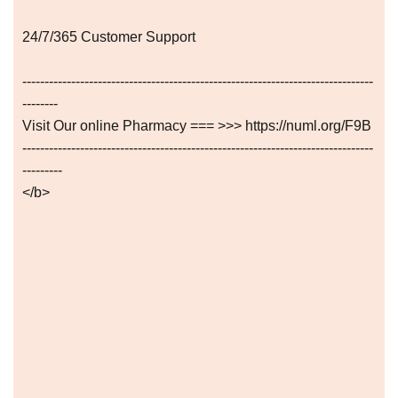
24/7/365 Customer Support
-------------------------------------------------------------------------------
--------
Visit Our online Pharmacy === >>> https://numl.org/F9B
-------------------------------------------------------------------------------
---------
</b>