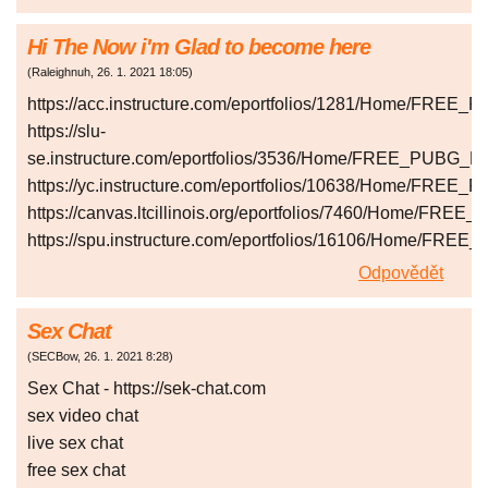
Hi The Now i'm Glad to become here
(
Raleighnuh
,
26. 1. 2021
18:05
)
https://acc.instructure.com/eportfolios/1281/
https://slu-
se.instructure.com/eportfolios/3536/Home/FRE
https://yc.instructure.com/eportfolios/10638/
https://canvas.ltcillinois.org/eportfolios/74
https://spu.instructure.com/eportfolios/16106
Odpovědět
Sex Chat
(
SECBow
,
26. 1. 2021
8:28
)
Sex Chat - https://sek-chat.com
sex video chat
live sex chat
free sex chat