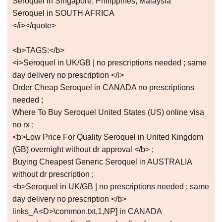
Seroquel in Singapore, Philippines, Malaysia
Seroquel in SOUTH AFRICA
</i></quote>
<b>TAGS:</b>
<i>Seroquel in UK/GB | no prescriptions needed ; same
day delivery no prescription </i>
Order Cheap Seroquel in CANADA no prescriptions
needed ;
Where To Buy Seroquel United States (US) online visa
no rx ;
<b>Low Price For Quality Seroquel in United Kingdom
(GB) overnight without dr approval </b> ;
Buying Cheapest Generic Seroquel in AUSTRALIA
without dr prescription ;
<b>Seroquel in UK/GB | no prescriptions needed ; same
day delivery no prescription </b>
links_A<D>\common.txt,1,NP] in CANADA