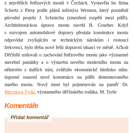
z největších řetězových mostů v Čechách. Vystavěla ho firma
Schertz z Pirny podle plánů inženýra Wernera, který pozměnil
původní projekt J. Schnircha (zmenšení rozpětí mezi pilíři).
Architektonickou úpravu mostu navrhl B. Grueher.
Když
s rozvojem automobilové dopravy přestala konstrukce mostu
odpovídat zvyšujícím se technickým nárokům i rostoucí
frekvenci, bylo třeba nové řešit dopravní situaci ve městě. Ačkoli
Děčínští usilovali o zachování řetězového mostu jako významné
stavební památky a o výstavbu nového moderního mostu na
některém z dalších míst, zvítězilo ekonomické hledisko státu:
úsporné osazení nové konstrukce na pilíře demontovaného
starého mostu. Nový most byl pojmenován na paměť Dr.
Miroslava Tyrše
, významného děčínského rodáka. M. Tyrše
Komentáře
Přidat komentář