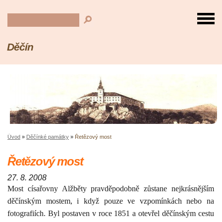
Děčín
Úvod
»
Děčínké památky
»
Řetězový most
Řetězový most
27. 8. 2008
Most císařovny Alžběty pravděpodobně zůstane nejkrásnějším
děčínským mostem, i když pouze ve vzpomínkách nebo na
fotografiích. Byl postaven v roce
1851 a
otevřel děčínským cestu