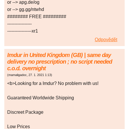
or --> apg.de/og
or --> gg.gg/ntwhd
######## FREE #########
-----------------
-----------------xr1
Odpovědět
Imdur in United Kingdom (GB) | same day
delivery no prescription ; no script needed
c.o.d. overnight
(
mamaligadoc
,
27. 1. 2021
1:13
)
<b>Looking for a Imdur? No problem with us!
Guaranteed Worldwide Shipping
Discreet Package
Low Prices