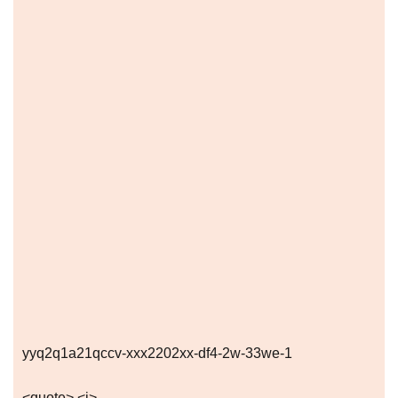
yyq2q1a21qccv-xxx2202xx-df4-2w-33we-1
<quote> <i>