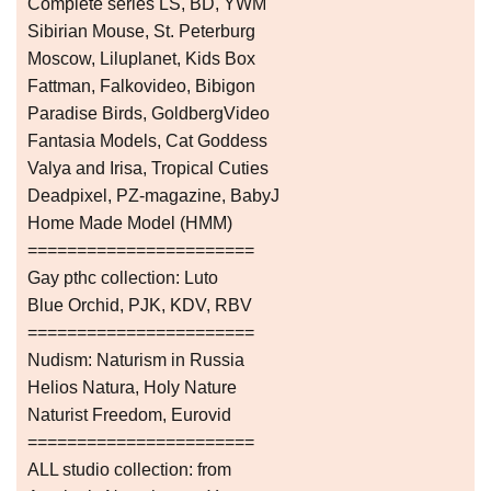
Complete series LS, BD, YWM
Sibirian Mouse, St. Peterburg
Moscow, Liluplanet, Kids Box
Fattman, Falkovideo, Bibigon
Paradise Birds, GoldbergVideo
Fantasia Models, Cat Goddess
Valya and Irisa, Tropical Cuties
Deadpixel, PZ-magazine, BabyJ
Home Made Model (HMM)
=======================
Gay рthс collection: Luto
Blue Orchid, PJK, KDV, RBV
=======================
Nudism: Naturism in Russia
Helios Natura, Holy Nature
Naturist Freedom, Eurovid
=======================
ALL studio collection: from