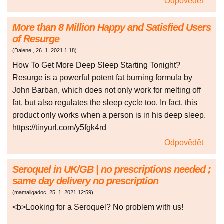
Odpovědět
More than 8 Million Happy and Satisfied Users
of Resurge
(
Dalene
,
26. 1. 2021
1:18
)
How To Get More Deep Sleep Starting Tonight?
Resurge is a powerful potent fat burning formula by
John Barban, which does not only work for melting off
fat, but also regulates the sleep cycle too. In fact, this
product only works when a person is in his deep sleep.
https://tinyurl.com/y5fgk4rd
Odpovědět
Seroquel in UK/GB | no prescriptions needed ;
same day delivery no prescription
(
mamaligadoc
,
25. 1. 2021
12:59
)
<b>Looking for a Seroquel? No problem with us!