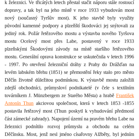
k železnici. Ve třicátých letech přestal stačit náporu stále rostoucí
dopravy, a tak byl na jeho místě v roce 1933 vybudován most
nový (současný Tyršův most). K jeho stavbě byly využity
původní kamenné podpory a plzeňští škodováci jej snýtovali za
jediný rok. Požár řetězového mostu a výstavba nového Tyršova
mostu Ocelový most přes Labe, postavený v roce 1933
plzeňskými Škodovými závody na místě staršího řetězového
mostu. Generální oprava konstrukce se uskutečnila v letech 1996
- 1997.
Po otevření železniční dráhy z Prahy do Drážďan na
levém labském břehu (1851) se přemostění řeky stalo pro město
Děčín životně důležitou podmínkou. K výstavbě mostu založili
zdejší obchodníci, průmysloví podnikatelé (v čele s textilním
továrníkem J. Münzbergem ze Starého Města) a hrabě
František
Antonín Thun
akciovou společnost, která v letech 1853 -1855
postavila řetězový most (Thun poskytl k vyhudování předmostí
část zámecké zahrady). Napojení území na pravém břehu Labe na
železnici podnítilo rozvoj
průmyslu a obchodu na celém
Děčínsku.
Most, jenž nesl jméno císařovny Alžběty, byl jedním