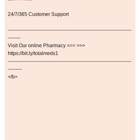
24/7/365 Customer Support
-------------------------------------------------------------------------------
--------
Visit Our online Pharmacy === >>>
https://bit.ly/totalmeds1
-------------------------------------------------------------------------------
---------
</b>