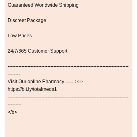
Guaranteed Worldwide Shipping
Discreet Package
Low Prices
24/7/365 Customer Support
-------------------------------------------------------------------------------
--------
Visit Our online Pharmacy === >>>
https://bit.ly/totalmeds1
-------------------------------------------------------------------------------
---------
</b>