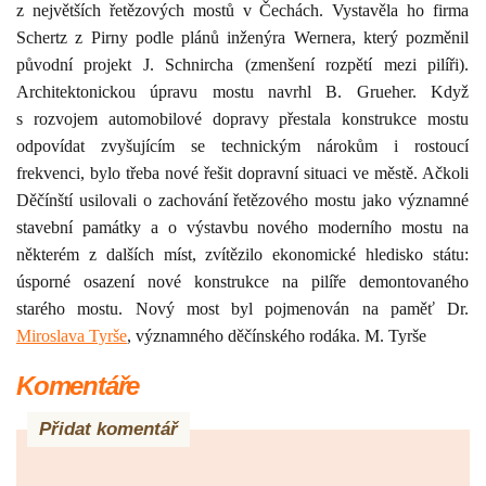
z největších řetězových mostů v Čechách. Vystavěla ho firma
Schertz z Pirny podle plánů inženýra Wernera, který pozměnil
původní projekt J. Schnircha (zmenšení rozpětí mezi pilíři).
Architektonickou úpravu mostu navrhl B. Grueher.
Když
s rozvojem automobilové dopravy přestala konstrukce mostu
odpovídat zvyšujícím se technickým nárokům i rostoucí
frekvenci, bylo třeba nové řešit dopravní situaci ve městě. Ačkoli
Děčínští usilovali o zachování řetězového mostu jako významné
stavební památky a o výstavbu nového moderního mostu na
některém z dalších míst, zvítězilo ekonomické hledisko státu:
úsporné osazení nové konstrukce na pilíře demontovaného
starého mostu. Nový most byl pojmenován na paměť Dr.
Miroslava Tyrše
, významného děčínského rodáka. M. Tyrše
Komentáře
Přidat komentář