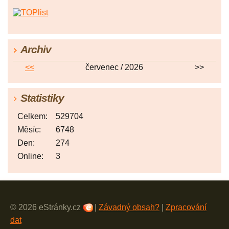
Archiv
<<
červenec / 2026
>>
Statistiky
Celkem:
529704
Měsíc:
6748
Den:
274
Online:
3
© 2026 eStránky.cz
|
Závadný obsah?
|
Zpracování
dat