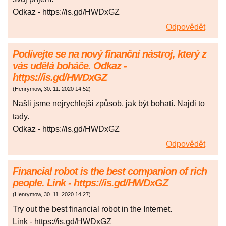
Odkaz - https://is.gd/HWDxGZ
Odpovědět
Podívejte se na nový finanční nástroj, který z
vás udělá boháče. Odkaz -
https://is.gd/HWDxGZ
(
Henrymow
,
30. 11. 2020
14:52
)
Našli jsme nejrychlejší způsob, jak být bohatí. Najdi to
tady.
Odkaz - https://is.gd/HWDxGZ
Odpovědět
Financial robot is the best companion of rich
people. Link - https://is.gd/HWDxGZ
(
Henrymow
,
30. 11. 2020
14:27
)
Try out the best financial robot in the Internet.
Link - https://is.gd/HWDxGZ