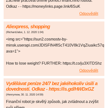
Začněte pracovat online pomocí finančního robota.
Odkaz - - https://moneylinks.page.link/6SuK
Odpovědět
Aliexpress, shopping
(
RichardJalse
,
1. 12. 2020
1:04
)
<img src="https://sun2.cosmostv-by-
minsk.userapi.com/JDISFlN4flScT410V8k1VqZiuaikc57q
ava=1">
How to lose weight? FURTHER: https://t.co/ju3XlTDShz
Odpovědět
Vydělávat peníze 24/7 bez jakéhokoliv úsilí a
dovedností. Odkaz - https://is.gd/HWDxGZ
(
Henrymow
,
30. 11. 2020
14:59
)
Finanční robot je skvělý způsob, jak zvládnout a zvýšit
svůj příjem.