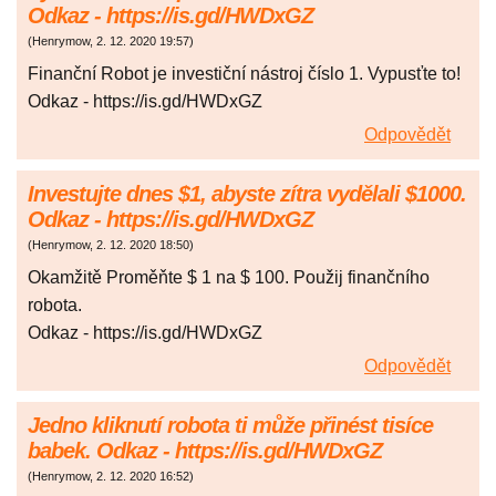
Odkaz - https://is.gd/HWDxGZ
(
Henrymow
,
2. 12. 2020
19:57
)
Finanční Robot je investiční nástroj číslo 1. Vypusťte to!
Odkaz - https://is.gd/HWDxGZ
Odpovědět
Investujte dnes $1, abyste zítra vydělali $1000.
Odkaz - https://is.gd/HWDxGZ
(
Henrymow
,
2. 12. 2020
18:50
)
Okamžitě Proměňte $ 1 na $ 100. Použij finančního
robota.
Odkaz - https://is.gd/HWDxGZ
Odpovědět
Jedno kliknutí robota ti může přinést tisíce
babek. Odkaz - https://is.gd/HWDxGZ
(
Henrymow
,
2. 12. 2020
16:52
)