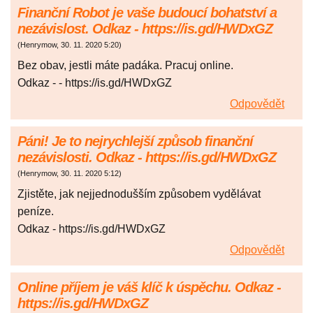
Finanční Robot je vaše budoucí bohatství a
nezávislost. Odkaz - https://is.gd/HWDxGZ
(
Henrymow
,
30. 11. 2020
5:20
)
Bez obav, jestli máte padáka. Pracuj online.
Odkaz - - https://is.gd/HWDxGZ
Odpovědět
Páni! Je to nejrychlejší způsob finanční
nezávislosti. Odkaz - https://is.gd/HWDxGZ
(
Henrymow
,
30. 11. 2020
5:12
)
Zjistěte, jak nejjednodušším způsobem vydělávat
peníze.
Odkaz - https://is.gd/HWDxGZ
Odpovědět
Online příjem je váš klíč k úspěchu. Odkaz -
https://is.gd/HWDxGZ