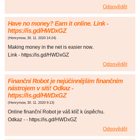
Odpovědět
Have no money? Earn it online. Link -
https://is.gd/HWDxGZ
(
Henrymow
,
30. 11. 2020
14:24
)
Making money in the net is easier now.
Link - https://is.gd/HWDxGZ
Odpovědět
Finanční Robot je nejúčinnějším finančním
nástrojem v síti! Odkaz -
https://is.gd/HWDxGZ
(
Henrymow
,
30. 11. 2020
9:13
)
Online finanční Robot je váš klíč k úspěchu.
Odkaz - - https://is.gd/HWDxGZ
Odpovědět