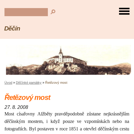
Děčín
Úvod
»
Děčínké památky
»
Řetězový most
Řetězový most
27. 8. 2008
Most císařovny Alžběty pravděpodobně zůstane nejkrásnějším
děčínským mostem, i když pouze ve vzpomínkách nebo na
fotografiích. Byl postaven v roce
1851 a
otevřel děčínským cestu