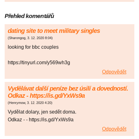
Přehled komentářů
dating site to meet military singles
(
Sharongog
,
3. 12. 2020
8:04
)
looking for bbc couples
https://tinyurl.com/y569wh3g
Odpovědět
Vydělávat další peníze bez úsilí a dovedností.
Odkaz - https://is.gd/YxWs9a
(
Henrymow
,
3. 12. 2020
4:20
)
Vydělat dolary, jen sedět doma.
Odkaz - - https://is.gd/YxWs9a
Odpovědět