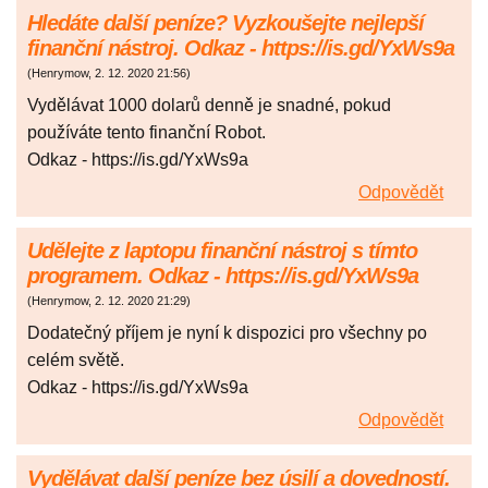
Hledáte další peníze? Vyzkoušejte nejlepší
finanční nástroj. Odkaz - https://is.gd/YxWs9a
(
Henrymow
,
2. 12. 2020
21:56
)
Vydělávat 1000 dolarů denně je snadné, pokud
používáte tento finanční Robot.
Odkaz - https://is.gd/YxWs9a
Odpovědět
Udělejte z laptopu finanční nástroj s tímto
programem. Odkaz - https://is.gd/YxWs9a
(
Henrymow
,
2. 12. 2020
21:29
)
Dodatečný příjem je nyní k dispozici pro všechny po
celém světě.
Odkaz - https://is.gd/YxWs9a
Odpovědět
Vydělávat další peníze bez úsilí a dovedností.