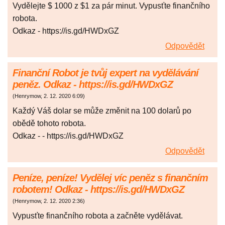
Vydělejte $ 1000 z $1 za pár minut. Vypusťte finančního
robota.
Odkaz - https://is.gd/HWDxGZ
Odpovědět
Finanční Robot je tvůj expert na vydělávání
peněz. Odkaz - https://is.gd/HWDxGZ
(
Henrymow
,
2. 12. 2020
6:09
)
Každý Váš dolar se může změnit na 100 dolarů po
obědě tohoto robota.
Odkaz - - https://is.gd/HWDxGZ
Odpovědět
Peníze, peníze! Vydělej víc peněz s finančním
robotem! Odkaz - https://is.gd/HWDxGZ
(
Henrymow
,
2. 12. 2020
2:36
)
Vypusťte finančního robota a začněte vydělávat.