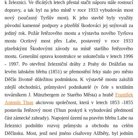
k železnici. Ve třicátých letech přestal stačit náporu stále rostoucí
dopravy, a tak byl na jeho místě v roce 1933 vybudován most
nový (současný Tyršův most). K jeho stavbě byly využity
původní kamenné podpory a plzeňští škodováci jej snýtovali za
jediný rok. Požár řetězového mostu a výstavba nového Tyršova
mostu Ocelový most přes Labe, postavený v roce 1933
plzeňskými Škodovými závody na místě staršího řetězového
mostu. Generální oprava konstrukce se uskutečnila v letech 1996
- 1997.
Po otevření železniční dráhy z Prahy do Drážďan na
levém labském břehu (1851) se přemostění řeky stalo pro město
Děčín životně důležitou podmínkou. K výstavbě mostu založili
zdejší obchodníci, průmysloví podnikatelé (v čele s textilním
továrníkem J. Münzbergem ze Starého Města) a hrabě
František
Antonín Thun
akciovou společnost, která v letech 1853 -1855
postavila řetězový most (Thun poskytl k vyhudování předmostí
část zámecké zahrady). Napojení území na pravém břehu Labe na
železnici podnítilo rozvoj
průmyslu a obchodu na celém
Děčínsku.
Most, jenž nesl jméno císařovny Alžběty, byl jedním