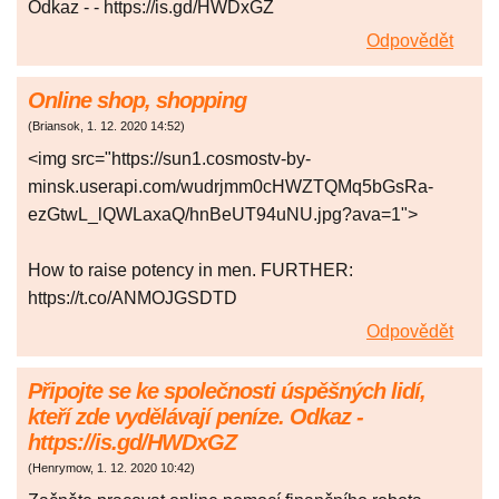
Odkaz - - https://is.gd/HWDxGZ
Odpovědět
Online shop, shopping
(
Briansok
,
1. 12. 2020
14:52
)
<img src="https://sun1.cosmostv-by-
minsk.userapi.com/wudrjmm0cHWZTQMq5bGsRa-
ezGtwL_lQWLaxaQ/hnBeUT94uNU.jpg?ava=1">
How to raise potency in men. FURTHER:
https://t.co/ANMOJGSDTD
Odpovědět
Připojte se ke společnosti úspěšných lidí,
kteří zde vydělávají peníze. Odkaz -
https://is.gd/HWDxGZ
(
Henrymow
,
1. 12. 2020
10:42
)