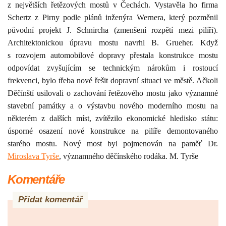
z největších řetězových mostů v Čechách. Vystavěla ho firma
Schertz z Pirny podle plánů inženýra Wernera, který pozměnil
původní projekt J. Schnircha (zmenšení rozpětí mezi pilíři).
Architektonickou úpravu mostu navrhl B. Grueher.
Když
s rozvojem automobilové dopravy přestala konstrukce mostu
odpovídat zvyšujícím se technickým nárokům i rostoucí
frekvenci, bylo třeba nové řešit dopravní situaci ve městě. Ačkoli
Děčínští usilovali o zachování řetězového mostu jako významné
stavební památky a o výstavbu nového moderního mostu na
některém z dalších míst, zvítězilo ekonomické hledisko státu:
úsporné osazení nové konstrukce na pilíře demontovaného
starého mostu. Nový most byl pojmenován na paměť Dr.
Miroslava Tyrše
, významného děčínského rodáka. M. Tyrše
Komentáře
Přidat komentář