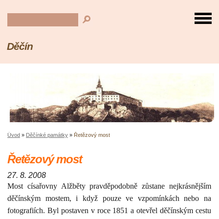
Děčín
Úvod
»
Děčínké památky
»
Řetězový most
Řetězový most
27. 8. 2008
Most císařovny Alžběty pravděpodobně zůstane nejkrásnějším
děčínským mostem, i když pouze ve vzpomínkách nebo na
fotografiích. Byl postaven v roce
1851 a
otevřel děčínským cestu