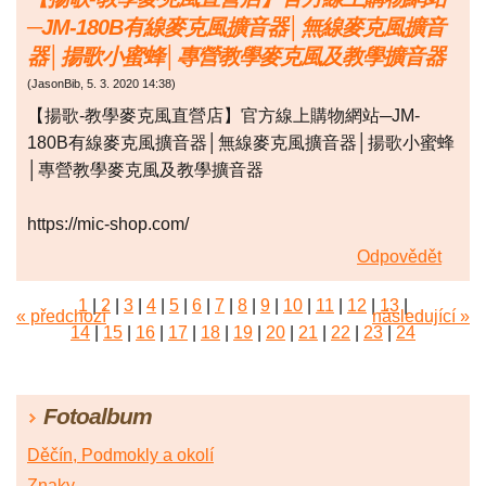
─JM-180B有線麥克風擴音器│無線麥克風擴音
器│揚歌小蜜蜂│專營教學麥克風及教學擴音器
(
JasonBib
,
5. 3. 2020
14:38
)
【揚歌-教學麥克風直營店】官方線上購物網站─JM-
180B有線麥克風擴音器│無線麥克風擴音器│揚歌小蜜蜂
│專營教學麥克風及教學擴音器
https://mic-shop.com/
Odpovědět
1
|
2
|
3
|
4
|
5
|
6
|
7
|
8
|
9
|
10
|
11
|
12
|
13
|
« předchozí
následující »
14
|
15
|
16
|
17
|
18
|
19
|
20
|
21
|
22
|
23
|
24
|
25
|
26
|
27
|
28
|
29
|
30
|
31
|
32
|
33
|
34
|
35
|
36
|
37
|
38
|
39
|
40
|
41
|
42
|
43
|
44
|
45
Fotoalbum
|
46
|
47
|
48
|
49
|
50
|
51
|
52
|
53
|
54
|
55
|
56
|
57
|
58
|
59
|
60
|
61
|
62
|
63
|
64
|
65
|
66
Děčín, Podmokly a okolí
|
67
|
68
|
69
|
70
|
71
|
72
|
73
|
74
|
75
|
76
|
Znaky