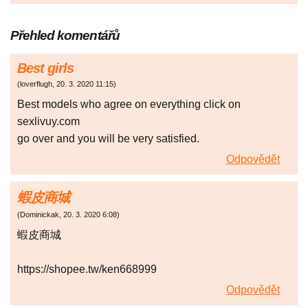
Přehled komentářů
Best girls
(
loverflugh
,
20. 3. 2020
11:15
)
Best models who agree on everything click on
sexlivuy.com
go over and you will be very satisfied.
Odpovědět
蝦皮商城
(
Dominickak
,
20. 3. 2020
6:08
)
蝦皮商城
https://shopee.tw/ken668999
Odpovědět