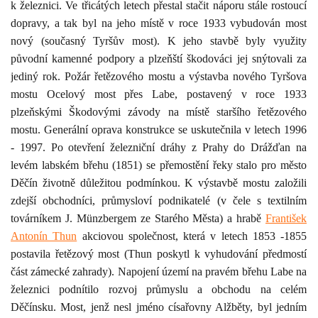
k železnici. Ve třicátých letech přestal stačit náporu stále rostoucí
dopravy, a tak byl na jeho místě v roce 1933 vybudován most
nový (současný Tyršův most). K jeho stavbě byly využity
původní kamenné podpory a plzeňští škodováci jej snýtovali za
jediný rok. Požár řetězového mostu a výstavba nového Tyršova
mostu Ocelový most přes Labe, postavený v roce 1933
plzeňskými Škodovými závody na místě staršího řetězového
mostu. Generální oprava konstrukce se uskutečnila v letech 1996
- 1997.
Po otevření železniční dráhy z Prahy do Drážďan na
levém labském břehu (1851) se přemostění řeky stalo pro město
Děčín životně důležitou podmínkou. K výstavbě mostu založili
zdejší obchodníci, průmysloví podnikatelé (v čele s textilním
továrníkem J. Münzbergem ze Starého Města) a hrabě
František
Antonín Thun
akciovou společnost, která v letech 1853 -1855
postavila řetězový most (Thun poskytl k vyhudování předmostí
část zámecké zahrady). Napojení území na pravém břehu Labe na
železnici podnítilo rozvoj
průmyslu a obchodu na celém
Děčínsku.
Most, jenž nesl jméno císařovny Alžběty, byl jedním