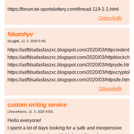
https://forum.tw-sportslottery.com/thread-119-1-1.html
Odpovědět
fskumhyv
(
ikygjplk
,
12. 3. 2020
6:44
)
https://asffdsafasfaszxc.blogspot.com/2020/03/httpcredenta.
https://asffdsafasfaszxc.blogspot.com/2020/03/httpblockchai
https://asffdsafasfaszxc.blogspot.com/2020/03/httpryde.html
https://asffdsafasfaszxc.blogspot.com/2020/03/httpscryptolin
https://asffdsafasfaszxc.blogspot.com/2020/03/httpsife.html
Odpovědět
custom writing service
(
JesseKeync
,
11. 3. 2020
9:50
)
Hello everyone!
I spent a lot of days looking for a safe and inexpensive