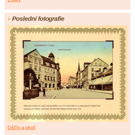
77
|
78
|
79
Poslední fotografie
Děčín a okolí