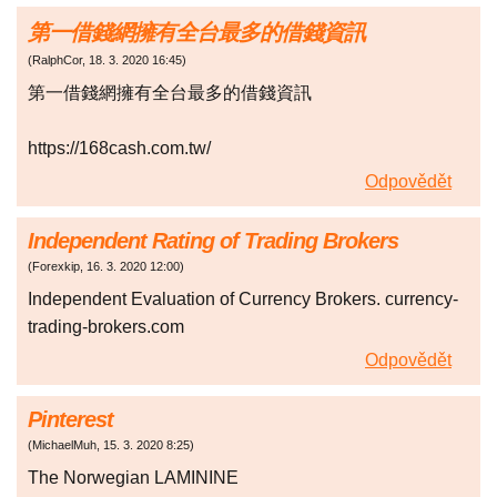
第一借錢網擁有全台最多的借錢資訊
(
RalphCor
,
18. 3. 2020
16:45
)
第一借錢網擁有全台最多的借錢資訊
https://168cash.com.tw/
Odpovědět
Independent Rating of Trading Brokers
(
Forexkip
,
16. 3. 2020
12:00
)
Independent Evaluation of Currency Brokers. currency-
trading-brokers.com
Odpovědět
Pinterest
(
MichaelMuh
,
15. 3. 2020
8:25
)
The Norwegian LAMININE