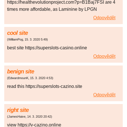
https://healthevolutionproject.com?p=B1Baj7FSI are 4
times more affordable, as Laminine by LPGN
Odpovědět
cool site
(
WilliamPog
,
15. 3. 2020
5:49
)
best site https://superslots-casino.online
Odpovědět
benign site
(
EdwardmounK
,
15. 3. 2020
4:53
)
read this https://superslots-cazino.site
Odpovědět
right site
(
JamesHaive
,
14. 3. 2020
20:42
)
view https://v-cazino.online