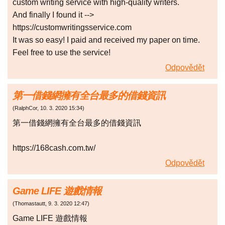
custom writing service with high-quality writers.
And finally I found it -->
https://customwritingsservice.com
It was so easy! I paid and received my paper on time.
Feel free to use the service!
Odpovědět
第一借錢網擁有全台最多的借錢資訊
(
RalphCor
,
10. 3. 2020
15:34
)
第一借錢網擁有全台最多的借錢資訊
https://168cash.com.tw/
Odpovědět
Game LIFE 遊戲情報
(
Thomastautt
,
9. 3. 2020
12:47
)
Game LIFE 遊戲情報